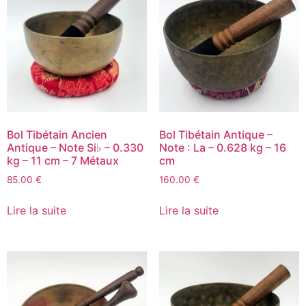
Bol Tibétain Ancien
Bol Tibétain Antique –
Antique – Note Si♭ – 0.330
Note : La – 0.628 kg – 16
kg – 11 cm – 7 Métaux
cm
85.00
€
160.00
€
Lire la suite
Lire la suite