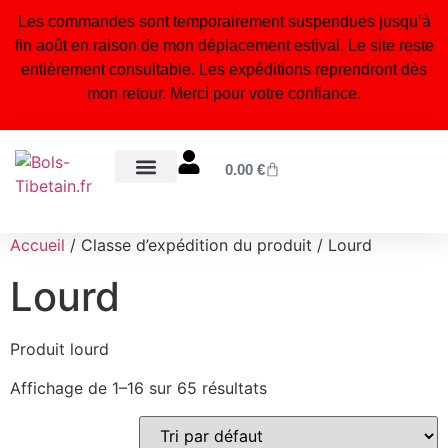
Les commandes sont temporairement suspendues jusqu’à
fin août en raison de mon déplacement estival. Le site reste
entièrement consultable. Les expéditions reprendront dès
mon retour. Merci pour votre confiance.
0.00
€
Bols tibétains 7 métaux
Statuettes bouddhistes & hindouistes
Encens naturel du Népal
Bijoux tibétains & malas
Orgonites, pendules & accessoires énergétiques
Blog – Conseils & bienfaits
À propos – Notre artisanat
Accueil
/ Classe d’expédition du produit / Lourd
Lourd
Produit lourd
Affichage de 1–16 sur 65 résultats