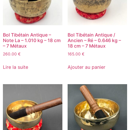
Bol Tibétain Antique –
Bol Tibétain Antique /
Note La – 1.010 kg – 18 cm
Ancien – Ré – 0.646 kg –
– 7 Métaux
18 cm – 7 Métaux
260.00
€
165.00
€
Lire la suite
Ajouter au panier