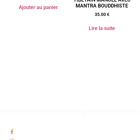
MANTRA BOUDDHISTE
Ajouter au panier
35.00
€
Lire la suite
Conditions générales d’utilisation
Conditions Générales de Vente
Mention légales
Politique de Confidentialité
Politique de gestion des cookies
RÉSEAUX SOCIAUX
Facebook