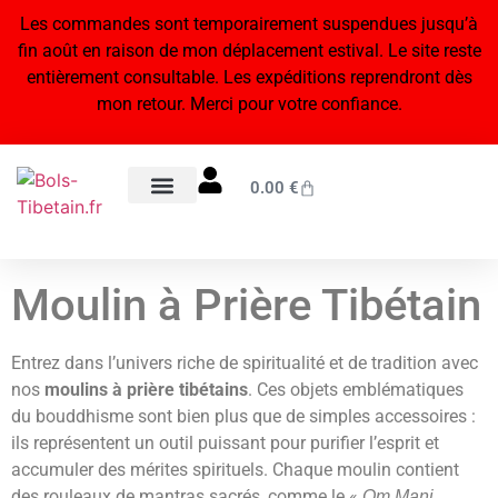
Les commandes sont temporairement suspendues jusqu’à
fin août en raison de mon déplacement estival. Le site reste
entièrement consultable. Les expéditions reprendront dès
mon retour. Merci pour votre confiance.
0.00
€
Bols tibétains 7 métaux
Statuettes bouddhistes & hindouistes
Encens naturel du Népal
Bijoux tibétains & malas
Orgonites, pendules & accessoires énergétiques
Blog – Conseils & bienfaits
À propos – Notre artisanat
Moulin à Prière Tibétain
Entrez dans l’univers riche de spiritualité et de tradition avec
nos
moulins à prière tibétains
. Ces objets emblématiques
du bouddhisme sont bien plus que de simples accessoires :
ils représentent un outil puissant pour purifier l’esprit et
accumuler des mérites spirituels. Chaque moulin contient
des rouleaux de mantras sacrés, comme le «
Om Mani