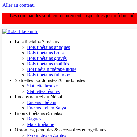
Aller au contenu
Les commandes sont temporairement suspendues jusqu’à fin août en
Bols tibétains 7 métaux
Bols tibétains antiques
Bols tibétains bruts
Bols tibétains gravés
Bols tibétains matifiés
Bol tibétain thérapeutique
Bols tibétains full moon
Statuettes bouddhistes & hindouistes
Statuette bronze
Statuettes résines
Encens naturel du Népal
Encens tibétain
Encens indien Satya
Bijoux tibétains & malas
Bagues
Mala tibétaine
Orgonites, pendules & accessoires énergétiques
Pyramides orgonites