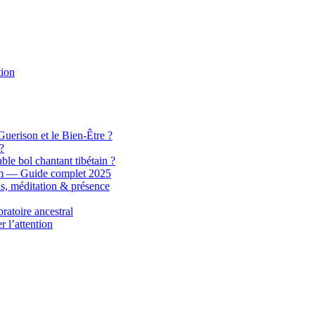
tion
Guerison et le Bien-Être ?
?
ble bol chantant tibétain ?
 nom — Guide complet 2025
ons, méditation & présence
ratoire ancestral
r l’attention