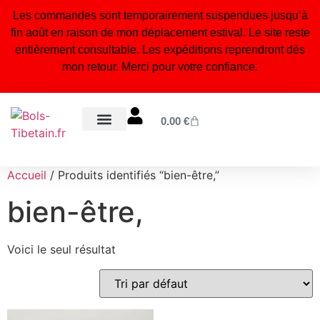
Les commandes sont temporairement suspendues jusqu’à
fin août en raison de mon déplacement estival. Le site reste
entièrement consultable. Les expéditions reprendront dès
mon retour. Merci pour votre confiance.
0.00
€
Bols tibétains 7 métaux
Statuettes bouddhistes & hindouistes
Encens naturel du Népal
Bijoux tibétains & malas
Orgonites, pendules & accessoires énergétiques
Blog – Conseils & bienfaits
À propos – Notre artisanat
Accueil
/ Produits identifiés “bien-être,”
bien-être,
Voici le seul résultat