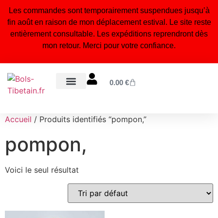
Les commandes sont temporairement suspendues jusqu’à
fin août en raison de mon déplacement estival. Le site reste
entièrement consultable. Les expéditions reprendront dès
mon retour. Merci pour votre confiance.
0.00
€
Bols tibétains 7 métaux
Statuettes bouddhistes & hindouistes
Encens naturel du Népal
Bijoux tibétains & malas
Orgonites, pendules & accessoires énergétiques
Blog – Conseils & bienfaits
À propos – Notre artisanat
Accueil
/ Produits identifiés “pompon,”
pompon,
Voici le seul résultat