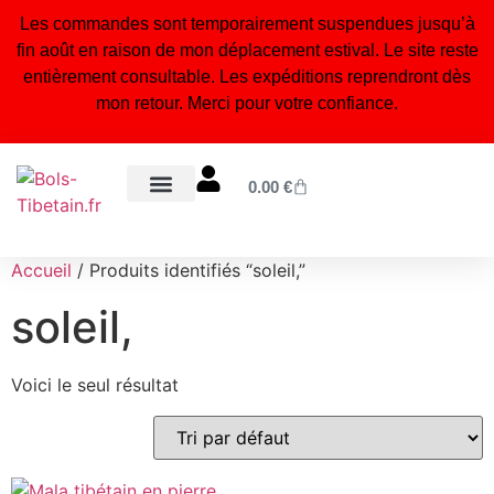
Les commandes sont temporairement suspendues jusqu’à
fin août en raison de mon déplacement estival. Le site reste
entièrement consultable. Les expéditions reprendront dès
mon retour. Merci pour votre confiance.
0.00
€
Bols tibétains 7 métaux
Statuettes bouddhistes & hindouistes
Encens naturel du Népal
Bijoux tibétains & malas
Orgonites, pendules & accessoires énergétiques
Blog – Conseils & bienfaits
À propos – Notre artisanat
Accueil
/ Produits identifiés “soleil,”
soleil,
Voici le seul résultat