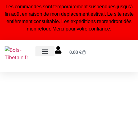
Les commandes sont temporairement suspendues jusqu’à
fin août en raison de mon déplacement estival. Le site reste
entièrement consultable. Les expéditions reprendront dès
mon retour. Merci pour votre confiance.
0.00
€
Bols tibétains 7 métaux
Statuettes bouddhistes & hindouistes
Encens naturel du Népal
Bijoux tibétains & malas
Orgonites, pendules & accessoires énergétiques
Blog – Conseils & bienfaits
À propos – Notre artisanat