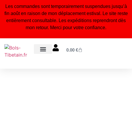
Les commandes sont temporairement suspendues jusqu’à
fin août en raison de mon déplacement estival. Le site reste
entièrement consultable. Les expéditions reprendront dès
mon retour. Merci pour votre confiance.
0.00
€
Bols tibétains 7 métaux
Statuettes bouddhistes & hindouistes
Encens naturel du Népal
Bijoux tibétains & malas
Orgonites, pendules & accessoires énergétiques
Blog – Conseils & bienfaits
À propos – Notre artisanat