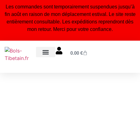
Les commandes sont temporairement suspendues jusqu’à
fin août en raison de mon déplacement estival. Le site reste
entièrement consultable. Les expéditions reprendront dès
mon retour. Merci pour votre confiance.
0.00
€
Bols tibétains 7 métaux
Statuettes bouddhistes & hindouistes
Encens naturel du Népal
Bijoux tibétains & malas
Orgonites, pendules & accessoires énergétiques
Blog – Conseils & bienfaits
À propos – Notre artisanat