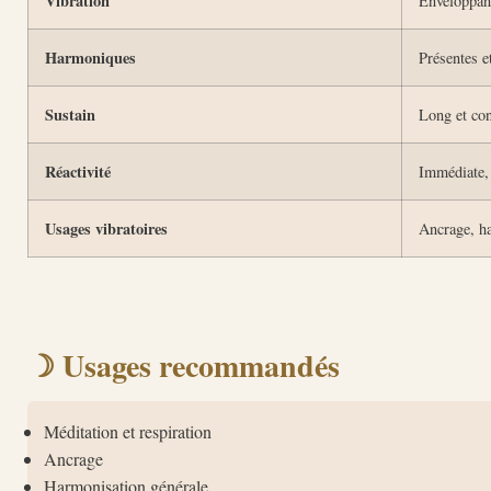
Vibration
Enveloppant
Harmoniques
Présentes et
Sustain
Long et con
Réactivité
Immédiate, 
Usages vibratoires
Ancrage, ha
☽ Usages recommandés
Méditation et respiration
Ancrage
Harmonisation générale