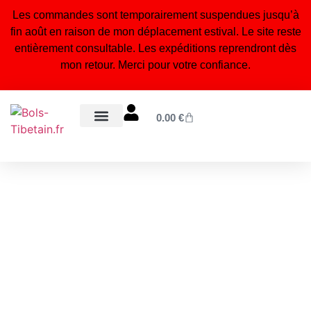
Les commandes sont temporairement suspendues jusqu’à
fin août en raison de mon déplacement estival. Le site reste
entièrement consultable. Les expéditions reprendront dès
mon retour. Merci pour votre confiance.
0.00
€
Bols tibétains 7 métaux
Statuettes bouddhistes & hindouistes
Encens naturel du Népal
Bijoux tibétains & malas
Orgonites, pendules & accessoires énergétiques
Blog – Conseils & bienfaits
À propos – Notre artisanat