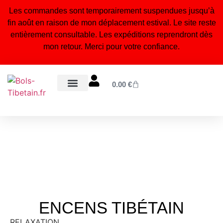
Les commandes sont temporairement suspendues jusqu’à
fin août en raison de mon déplacement estival. Le site reste
entièrement consultable. Les expéditions reprendront dès
mon retour. Merci pour votre confiance.
0.00
€
Bols tibétains 7 métaux
Statuettes bouddhistes & hindouistes
Encens naturel du Népal
Bijoux tibétains & malas
Orgonites, pendules & accessoires énergétiques
Blog – Conseils & bienfaits
À propos – Notre artisanat
ENCENS TIBÉTAIN
RELAXATION