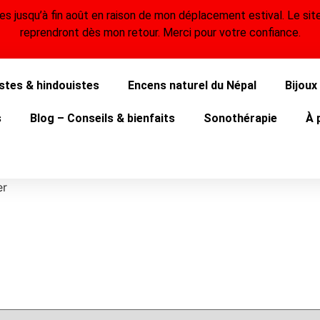
usqu’à fin août en raison de mon déplacement estival. Le site
reprendront dès mon retour. Merci pour votre confiance.
stes & hindouistes
Encens naturel du Népal
Bijoux
s
Blog – Conseils & bienfaits
Sonothérapie
À 
er