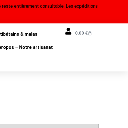
 reste entièrement consultable. Les expéditions
0.00
€
 tibétains & malas
propos – Notre artisanat